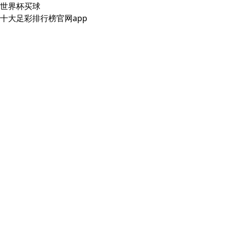
世界杯买球
十大足彩排行榜官网app