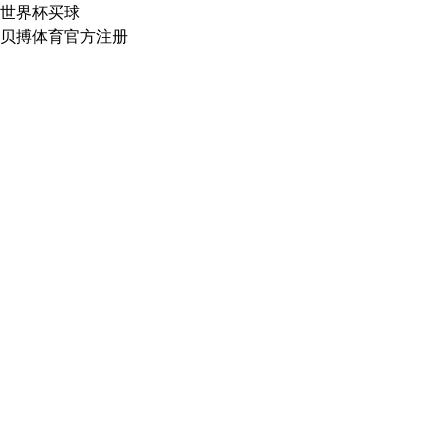
世界杯买球
贝搏体育官方注册