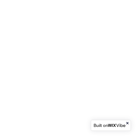
Built on