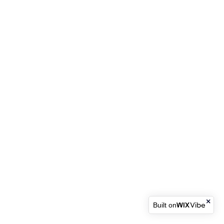
Built on