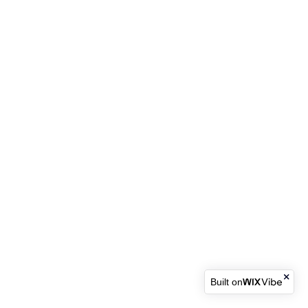
Built on