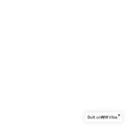
Built on