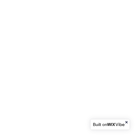
Built on