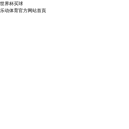
世界杯买球
乐动体育官方网站首頁