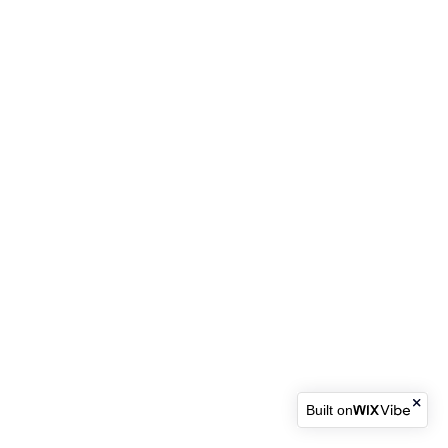
Built on