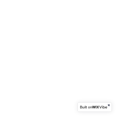
Built on