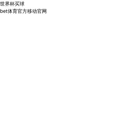
世界杯买球
bet体育官方移动官网